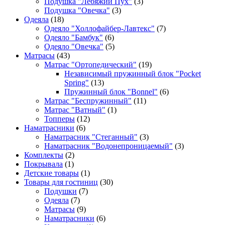
Подушка "Лебяжий Пух"
(3)
Подушка "Овечка"
(3)
Одеяла
(18)
Одеяло "Холлофайбер-Лавтекс"
(7)
Одеяло "Бамбук"
(6)
Одеяло "Овечка"
(5)
Матрасы
(43)
Матрас "Ортопедический"
(19)
Независимый пружинный блок "Pocket
Spring"
(13)
Пружинный блок "Bonnel"
(6)
Матрас "Беспружинный"
(11)
Матрас "Ватный"
(1)
Топперы
(12)
Наматрасники
(6)
Наматрасник "Стеганный"
(3)
Наматрасник "Водонепроницаемый"
(3)
Комплекты
(2)
Покрывала
(1)
Детские товары
(1)
Товары для гостиниц
(30)
Подушки
(7)
Одеяла
(7)
Матрасы
(9)
Наматрасники
(6)