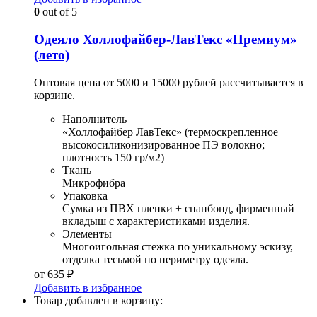
0
out of 5
Одеяло Холлофайбер-ЛавТекс «Премиум»
(лето)
Оптовая цена от 5000 и 15000 рублей рассчитывается в
корзине.
Наполнитель
«Холлофайбер ЛавТекс» (термоскрепленное
высокосиликонизированное ПЭ волокно;
плотность 150 гр/м2)
Ткань
Микрофибра
Упаковка
Сумка из ПВХ пленки + спанбонд, фирменный
вкладыш с характеристиками изделия.
Элементы
Многоигольная стежка по уникальному эскизу,
отделка тесьмой по периметру одеяла.
от
635
₽
Добавить в избранное
Товар добавлен в корзину: