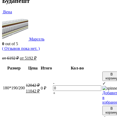
Будапешт
Вена
Марсель
0
out of 5
( Отзывов пока нет. )
от
6192
₽
от
5192
₽
Размер
Цена
Итого
Кол-во
В
корзин
-
✓
12042
₽
180*190/200
0
₽
11042
₽
Добави
+
в
избранн
В
корзин