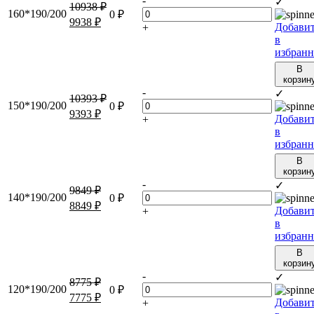
-
✓
10938
₽
160*190/200
0
₽
9938
₽
Добави
+
в
избранн
В
корзин
-
✓
10393
₽
150*190/200
0
₽
9393
₽
Добави
+
в
избранн
В
корзин
-
✓
9849
₽
140*190/200
0
₽
8849
₽
Добави
+
в
избранн
В
корзин
-
✓
8775
₽
120*190/200
0
₽
7775
₽
Добави
+