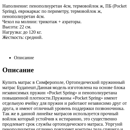
Наполнение: пенополиуретан 4см, термовойлок ж, ПБ (Pocket
Spring), еврокаркас по периметру, термовойлок ж,
пенополиуретан 4см.
Чехол на молнии: трикотаж + аэраторы.
Высота: 22 см.
Нагрузка: до 120 кг.
Жесткость: средний.
Описание
Описание
Купить матрас в Симферополе, Ортопедический пружинный
матрас Будапешт.Данная модель изготовлена на основе блока
независимых пружин «Pocket Spring» и пенополиуретана
повышенной плотности.Пружины «Pocket Spring» имеют
отдельную ячейку для пружин и работают независимо друг от
друга, и имеют отличный уровень поддержки позвоночника.
Так же в данной линейке матрасов используется прочный
войлок который устойчив к истиранию, это существенно
продлевает срок службы ортопедического матраса. Упргуий
пенополиуретан отлично повторяет контуры тела спящего и