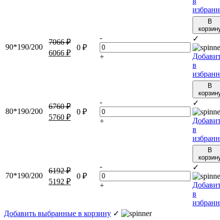
в
избранн
В
корзин
-
✓
7066
₽
90*190/200
0
₽
6066
₽
Добави
+
в
избранн
В
корзин
-
✓
6760
₽
80*190/200
0
₽
5760
₽
Добави
+
в
избранн
В
корзин
-
✓
6192
₽
70*190/200
0
₽
5192
₽
Добави
+
в
избранн
Добавить выбранные в корзину
✓