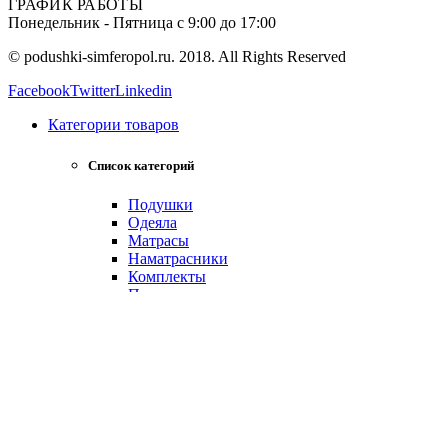
ГРАФИК РАБОТЫ
Понедельник - Пятница с 9:00 до 17:00
© podushki-simferopol.ru. 2018. All Rights Reserved
Facebook
Twitter
Linkedin
Категории товаров
Список категорий
Подушки
Одеяла
Матрасы
Наматрасники
Комплекты
Покрывала
Детские товары
Товары для гостиниц
Акции и спецпредложения
Новинки
Товары со скидкой
О нас