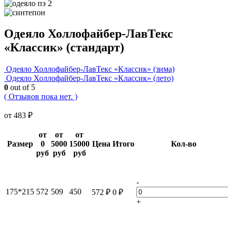
Одеяло Холлофайбер-ЛавТекс
«Классик» (стандарт)
Одеяло Холлофайбер-ЛавТекс «Классик» (зима)
Одеяло Холлофайбер-ЛавТекс «Классик» (лето)
0
out of 5
( Отзывов пока нет. )
от
483
₽
от
от
от
Размер
0
5000
15000
Цена
Итого
Кол-во
руб
руб
руб
-
175*215
572
509
450
572
₽
0
₽
+