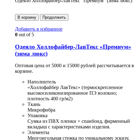
Одеяло Холлофайбер-ЛавТекс "Премиум" (зима люкс)
В корзину
Продолжить
Добавить в избранное
0
out of 5
Одеяло Холлофайбер-ЛавТекс «Премиум»
(зима люкс)
Оптовая цена от 5000 и 15000 рублей рассчитывается в
корзине.
Наполнитель
«Холлофайбер ЛавТекс» (термоскрепленное
высокосиликонизированное ПЭ волокно;
плотность 400 гр/м2)
Ткань
Микрофибра
Упаковка
Сумка из ПВХ пленки + спанбонд, фирменный
вкладыш с характеристиками изделия.
Элементы
Многоигольная стежка по уникальному эскизу,