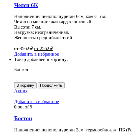
Челси 6K
Наполнение: пенополиуретан 6см, кокос 1см.
Чехол на молнии: жаккард хлопковый.
Высота: 7 см.
Нагрузка: неограниченная.
Жесткость: средний/жесткий
от
3562
₽
от
2562
₽
Добавить в избранное
Товар добавлен в корзину:
Бостон
В корзину
Продолжить
Акция
Добавить в избранное
0
out of 5
Бостон
Наполнение: пенополиуретан 2см, термовойлок ж, ПБ (Poc