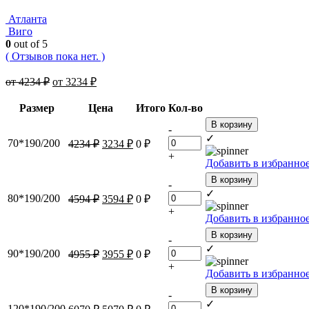
Атланта
Виго
0
out of 5
( Отзывов пока нет. )
от
4234
₽
от
3234
₽
Размер
Цена
Итого
Кол-во
В корзину
-
✓
70*190/200
4234
₽
3234
₽
0
₽
+
Добавить в избранно
В корзину
-
✓
80*190/200
4594
₽
3594
₽
0
₽
+
Добавить в избранно
В корзину
-
✓
90*190/200
4955
₽
3955
₽
0
₽
+
Добавить в избранно
В корзину
-
✓
120*190/200